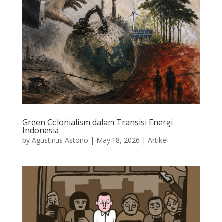
Green Colonialism dalam Transisi Energi
Indonesia
by
Agustinus Astono
|
May 18, 2026
|
Artikel