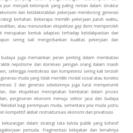
da pun menjadi kelompok yang paling rentan dalam struktur
 ekonomi dan ketidakstabilan pekerjaan mendorong generasi
ategi bertahan. Beberapa memilih pekerjaan paruh waktu,
 keahlian, atau menurunkan ekspektasi gaji demi memperoleh
but merupakan bentuk adaptasi terhadap ketidakpastian dan
ipun sering kali mengorbankan kualitas pekerjaan dan
tan budaya juga memainkan peran penting dalam membatasi
Praktik nepotisme dan dominasi jaringan orang dalam masih
, sehingga meritokrasi dan kompetensi sering kali tersisih
n generasi muda yang tidak memiliki modal sosial atau koneksi
enerasi Z dan generasi sebelumnya juga turut memperumit
mpilan, dan ekspektasi menciptakan hambatan dalam proses
i lain, pergeseran ekonomi menuju sektor jasa dan budaya
leksibel bagi perempuan muda, sementara pria muda justru
 kompetitif akibat restrukturisasi ekonomi dan privatisasi.
t kekurangan dalam strategi tata kelola publik yang kohesif
agakerjaan pemuda. Fragmentasi kebijakan dan lemahnya