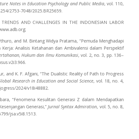
ture Notes in Education Psychology and Public Media
, vol. 110,
0.54254/2753-7048/2025.BR25659.
OF TRENDS AND CHALLENGES IN THE INDONESIAN LABOR
 www.adb.org;
thuro, and M. Bintang Widya Pratama, “Pemuda Menghadapi
Kerja: Analisis Ketahanan dan Ambivalensi dalam Perspektif
 Pertahanan, Hukum dan Ilmu Komunikasi
, vol. 2, no. 3, pp. 136–
sus.v2i3.966.
, and K. F. Afgani, “The Dualistic Reality of Path to Progress
Global Research in Education and Social Science
, vol. 18, no. 4,
/jogress/2024/v18i48882.
ara, “Fenomena Kesulitan Generasi Z dalam Mendapatkan
i Kesenjangan Generasi,”
Jurnal Syntax Admiration
, vol. 5, no. 8,
6799/jsa.v5i8.1513.