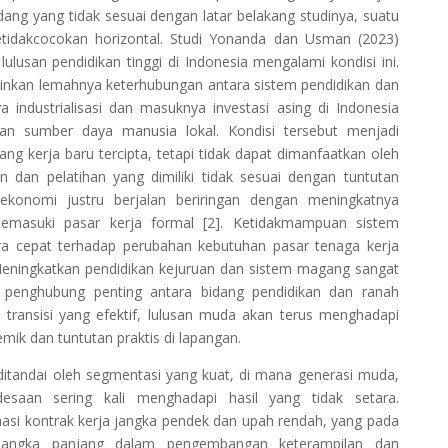
dang yang tidak sesuai dengan latar belakang studinya, suatu
tidakcocokan horizontal. Studi Yonanda dan Usman (2023)
lusan pendidikan tinggi di Indonesia mengalami kondisi ini.
inkan lemahnya keterhubungan antara sistem pendidikan dan
a industrialisasi dan masuknya investasi asing di Indonesia
iapan sumber daya manusia lokal. Kondisi tersebut menjadi
ng kerja baru tercipta, tetapi tidak dapat dimanfaatkan oleh
 dan pelatihan yang dimiliki tidak sesuai dengan tuntutan
 ekonomi justru berjalan beriringan dengan meningkatnya
emasuki pasar kerja formal [2]. Ketidakmampuan sistem
ara cepat terhadap perubahan kebutuhan pasar tenaga kerja
Meningkatkan pendidikan kejuruan dan sistem magang sangat
i penghubung penting antara bidang pendidikan dan ranah
 transisi yang efektif, lulusan muda akan terus menghadapi
mik dan tuntutan praktis di lapangan.
ditandai oleh segmentasi yang kuat, di mana generasi muda,
saan sering kali menghadapi hasil yang tidak setara.
nasi kontrak kerja jangka pendek dan upah rendah, yang pada
 jangka panjang dalam pengembangan keterampilan dan