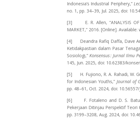
Indonesia’s Industrial Periphery,”
Lec
no. 1, pp. 34–39, Jul. 2025, doi: 1
[3] E. R. Allen, “ANALYSIS 
MARKET,” 2016. [Online]. Available:
[4] Deandra Rafiq Daffa, Dave Ar
Ketidakpastian dalam Pasar Tenaga 
Sosiologi,”
Konsensus : Jurnal Ilmu
145, Jun. 2025, doi: 10.62383/konsen
[5] H. Fujiono, R. A. Rahadi, W. Gur
for Indonesian Youths,”
Journal of 
pp. 48–61, Oct. 2024, doi: 10.56557
[6] F. Fotaleno and D. S. Batub
Pekerjaan Ditinjau Perspektif Teor
pp. 3199–3208, Aug. 2024, doi: 10.4