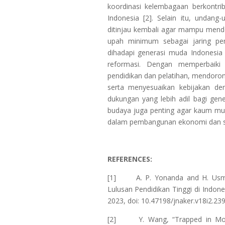
koordinasi kelembagaan berkontri
Indonesia [2]. Selain itu, undang
ditinjau kembali agar mampu mendor
upah minimum sebagai jaring p
dihadapi generasi muda Indonesia
reformasi. Dengan memperbaiki 
pendidikan dan pelatihan, mendorong
serta menyesuaikan kebijakan de
dukungan yang lebih adil bagi ge
budaya juga penting agar kaum muda
dalam pembangunan ekonomi dan so
REFERENCES:
[1] A. P. Yonanda and H. Usman
Lulusan Pendidikan Tinggi di Indone
2023, doi: 10.47198/jnaker.v18i2.239
[2] Y. Wang, “Trapped in Motio