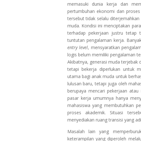
memasuki dunia kerja dan memb
pertumbuhan ekonomi dan proses in
tersebut tidak selalu diterjemahka
muda. Kondisi ini menciptakan para
terhadap pekerjaan justru tetap 
tuntutan pengalaman kerja. Banya
entry level
, mensyaratkan pengalama
logis belum memiliki pengalaman te
Akibatnya, generasi muda terjebak 
tetapi bekerja diperlukan untuk
utama bagi anak muda untuk berhasi
lulusan baru, tetapi juga oleh m
berupaya mencari pekerjaan ata
pasar kerja umumnya hanya menye
mahasiswa yang membutuhkan peke
proses akademik. Situasi ters
menyediakan ruang transisi yang a
Masalah lain yang memperburuk
keterampilan yang diperoleh melal