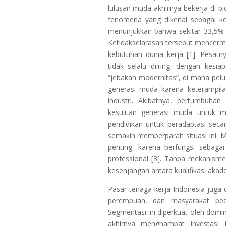
lulusan muda akhirnya bekerja di bi
fenomena yang dikenal sebagai ke
menunjukkan bahwa sekitar 33,5% lu
Ketidakselarasan tersebut mencerm
kebutuhan dunia kerja [1]. Pesatny
tidak selalu diiringi dengan kes
“jebakan modernitas”, di mana pelua
generasi muda karena keterampilan
industri. Akibatnya, pertumbuhan
kesulitan generasi muda untuk m
pendidikan untuk beradaptasi sec
semakin memperparah situasi ini. 
penting, karena berfungsi sebaga
professional [3]. Tanpa mekanisme
kesenjangan antara kualifikasi akade
Pasar tenaga kerja Indonesia juga 
perempuan, dan masyarakat pede
Segmentasi ini diperkuat oleh domi
akhirnya menghambat investasi