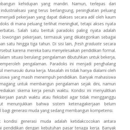
angun kehidupan yang mandiri. Namun, terlepas dari
dustrialisasi yang terus berlangsung, peningkatan peluang
n menjadi pekerjaan yang dapat diakses secara adil oleh kaum
doks di mana peluang terlihat meningkat, tetapi akses nyata
terbatas. Salah satu bentuk paradoks paling nyata adalah
k lowongan pekerjaan, termasuk yang dikategorikan sebagai
n satu hingga tiga tahun. Di sisi lain,
fresh graduate
secara
rsebut karena mereka baru menyelesaikan pendidikan formal.
dalam situasi berulang: pengalaman dibutuhkan untuk bekerja,
 memperoleh pengalaman. Paradoks ini menjadi penghalang
l memasuki dunia kerja. Masalah ini tidak hanya dialami oleh
ahasiswa yang masih menempuh pendidikan. Banyak mahasiswa
u magang untuk membangun pengalaman sejak dini, namun
diakan skema kerja penuh waktu. Kondisi ini menyulitkan
rjaan paruh waktu atau fleksibel agar tidak mengganggu
ebut menunjukkan bahwa sistem ketenagakerjaan belum
dil bagi generasi muda yang sedang membangun kompetensi.
 kondisi generasi muda adalah ketidakcocokan antara
ui pendidikan dengan kebutuhan pasar tenaga kerja. Banyak