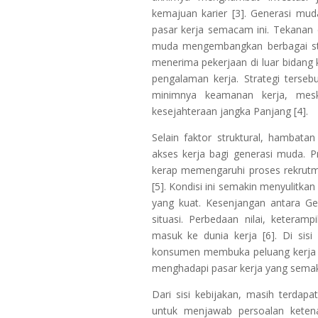
kemajuan karier [3]. Generasi mu
pasar kerja semacam ini. Tekanan
muda mengembangkan berbagai str
menerima pekerjaan di luar bidang
pengalaman kerja. Strategi terse
minimnya keamanan kerja, mesk
kesejahteraan jangka Panjang [4].
Selain faktor struktural, hamba
akses kerja bagi generasi muda. 
kerap memengaruhi proses rekrutmen
[5]. Kondisi ini semakin menyulitka
yang kuat. Kesenjangan antara G
situasi. Perbedaan nilai, ketera
masuk ke dunia kerja [6]. Di sis
konsumen membuka peluang kerja f
menghadapi pasar kerja yang semakin
Dari sisi kebijakan, masih terdapa
untuk menjawab persoalan keten