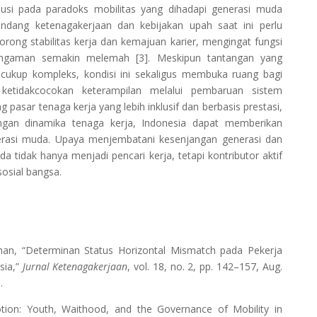
busi pada paradoks mobilitas yang dihadapi generasi muda
-undang ketenagakerjaan dan kebijakan upah saat ini perlu
ong stabilitas kerja dan kemajuan karier, mengingat fungsi
engaman semakin melemah [3]. Meskipun tantangan yang
 cukup kompleks, kondisi ini sekaligus membuka ruang bagi
ketidakcocokan keterampilan melalui pembaruan sistem
 pasar tenaga kerja yang lebih inklusif dan berbasis prestasi,
ngan dinamika tenaga kerja, Indonesia dapat memberikan
nerasi muda. Upaya menjembatani kesenjangan generasi dan
 tidak hanya menjadi pencari kerja, tetapi kontributor aktif
sial bangsa.
, “Determinan Status Horizontal Mismatch pada Pekerja
sia,”
Jurnal Ketenagakerjaan
, vol. 18, no. 2, pp. 142–157, Aug.
.
n: Youth, Waithood, and the Governance of Mobility in