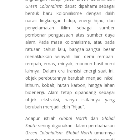
Green Colonialism
dapat dipahami sebagai
bentuk baru kolonialisme dengan dalih
narasi lingkungan hidup, energi hijau, dan
penyelamatan iklim sebagai sumber
pembenar penguasaan atas sumber daya
alam. Pada masa kolonialisme, atau pada
ratusan tahun lalu, bangsa-bangsa besar
menaklukkan wilayah lain demi rempah-
rempah, emas, minyak, maupun hasil bumi
lainnya. Dalam era transisi energi saat ini,
objek perebutannya berubah menjadi nikel,
lithium, kobalt, hutan karbon, hingga lahan
bioenergi. Alam tetap dipandang sebagai
objek ekstraksi, hanya istilahnya yang
berubah menjadi lebih “hijau”.
Adapun istilah
Global North
dan
Global
South
sering digunakan dalam pembahasan
Green Colonialism
.
Global North
umumnya
merujuk pada negara-negara maju seperti