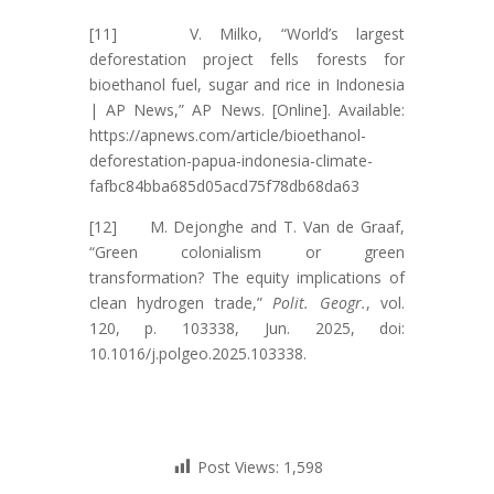
[11] V. Milko, “World’s largest
deforestation project fells forests for
bioethanol fuel, sugar and rice in Indonesia
| AP News,” AP News. [Online]. Available:
https://apnews.com/article/bioethanol-
deforestation-papua-indonesia-climate-
fafbc84bba685d05acd75f78db68da63
[12] M. Dejonghe and T. Van de Graaf,
“Green colonialism or green
transformation? The equity implications of
clean hydrogen trade,”
Polit. Geogr.
, vol.
120, p. 103338, Jun. 2025, doi:
10.1016/j.polgeo.2025.103338.
Post Views:
1,598