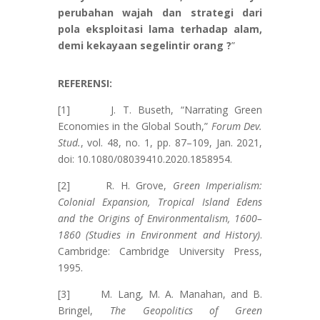
perubahan wajah dan strategi dari
pola eksploitasi lama terhadap alam,
demi kekayaan segelintir orang ?
”
REFERENSI:
[1] J. T. Buseth, “Narrating Green
Economies in the Global South,”
Forum Dev.
Stud.
, vol. 48, no. 1, pp. 87–109, Jan. 2021,
doi: 10.1080/08039410.2020.1858954.
[2] R. H. Grove,
Green Imperialism:
Colonial Expansion, Tropical Island Edens
and the Origins of Environmentalism, 1600–
1860 (Studies in Environment and History)
.
Cambridge: Cambridge University Press,
1995.
[3] M. Lang, M. A. Manahan, and B.
Bringel,
The Geopolitics of Green