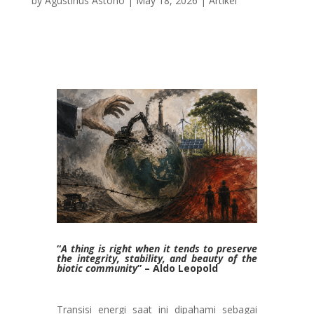
by
Agustinus Astono
|
May 18, 2026
|
Artikel
“
A thing is right when it tends to preserve
the integrity, stability, and beauty of the
biotic community
” – Aldo Leopold
Transisi energi saat ini dipahami sebagai