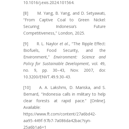
10.1016/j.exis.2024.101564.
[8] M. Yang, B. Yang, and D. Setyawati,
“From Captive Coal to Green Nickel:
Securing Indonesia’s Future
Competitiveness,” London, 2025.
[9] R. L. Naylor
et al.
, “The Ripple Effect:
Biofuels, Food Security, and the
Environment,”
Environment: Science and
Policy for Sustainable Development
, vol. 49,
no. 9, pp. 30–43, Nov. 2007, doi:
10.3200/ENVT.49.9.30-43.
[10] A. A. Lakshmi, D. Mariska, and S.
Bernard, “Indonesia calls in military to help
clear forests at rapid pace.” [Online].
Available:
https://www.ft.com/content/27a6bd42-
aa95-449f-97b7-7a086da42bac?syn-
25a6b1a6=1