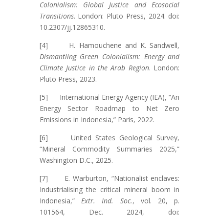
Colonialism: Global Justice and Ecosocial
Transitions
. London: Pluto Press, 2024. doi:
10.2307/jj.12865310.
[4] H. Hamouchene and K. Sandwell,
Dismantling Green Colonialism: Energy and
Climate Justice in the Arab Region
. London:
Pluto Press, 2023.
[5] International Energy Agency (IEA), “An
Energy Sector Roadmap to Net Zero
Emissions in Indonesia,” Paris, 2022.
[6] United States Geological Survey,
“Mineral Commodity Summaries 2025,”
Washington D.C., 2025.
[7] E. Warburton, “Nationalist enclaves:
Industrialising the critical mineral boom in
Indonesia,”
Extr. Ind. Soc.
, vol. 20, p.
101564, Dec. 2024, doi: