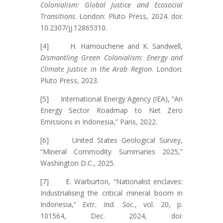
Colonialism: Global Justice and Ecosocial
Transitions
. London: Pluto Press, 2024. doi:
10.2307/jj.12865310.
[4] H. Hamouchene and K. Sandwell,
Dismantling Green Colonialism: Energy and
Climate Justice in the Arab Region
. London:
Pluto Press, 2023.
[5] International Energy Agency (IEA), “An
Energy Sector Roadmap to Net Zero
Emissions in Indonesia,” Paris, 2022.
[6] United States Geological Survey,
“Mineral Commodity Summaries 2025,”
Washington D.C., 2025.
[7] E. Warburton, “Nationalist enclaves:
Industrialising the critical mineral boom in
Indonesia,”
Extr. Ind. Soc.
, vol. 20, p.
101564, Dec. 2024, doi: