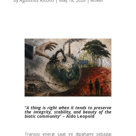
by
Agustinus Astono
|
May 18, 2026
|
Artikel
“
A thing is right when it tends to preserve
the integrity, stability, and beauty of the
biotic community
” – Aldo Leopold
Transisi energi saat ini dipahami sebagai