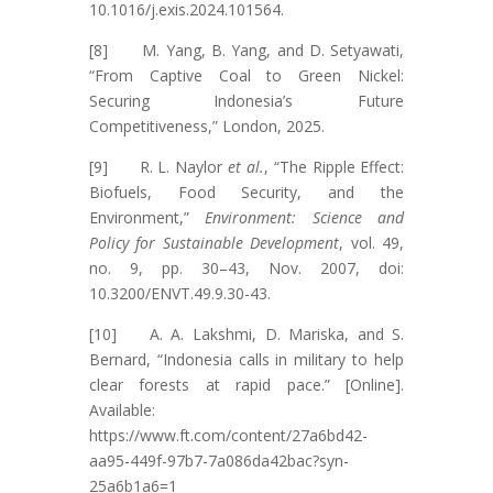
10.1016/j.exis.2024.101564.
[8] M. Yang, B. Yang, and D. Setyawati,
“From Captive Coal to Green Nickel:
Securing Indonesia’s Future
Competitiveness,” London, 2025.
[9] R. L. Naylor
et al.
, “The Ripple Effect:
Biofuels, Food Security, and the
Environment,”
Environment: Science and
Policy for Sustainable Development
, vol. 49,
no. 9, pp. 30–43, Nov. 2007, doi:
10.3200/ENVT.49.9.30-43.
[10] A. A. Lakshmi, D. Mariska, and S.
Bernard, “Indonesia calls in military to help
clear forests at rapid pace.” [Online].
Available:
https://www.ft.com/content/27a6bd42-
aa95-449f-97b7-7a086da42bac?syn-
25a6b1a6=1