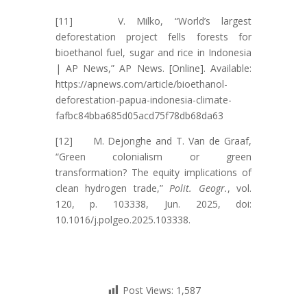
[11] V. Milko, “World’s largest
deforestation project fells forests for
bioethanol fuel, sugar and rice in Indonesia
| AP News,” AP News. [Online]. Available:
https://apnews.com/article/bioethanol-
deforestation-papua-indonesia-climate-
fafbc84bba685d05acd75f78db68da63
[12] M. Dejonghe and T. Van de Graaf,
“Green colonialism or green
transformation? The equity implications of
clean hydrogen trade,”
Polit. Geogr.
, vol.
120, p. 103338, Jun. 2025, doi:
10.1016/j.polgeo.2025.103338.
Post Views:
1,587