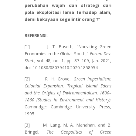
perubahan wajah dan strategi dari
pola eksploitasi lama terhadap alam,
demi kekayaan segelintir orang ?
”
REFERENSI:
[1] J. T. Buseth, “Narrating Green
Economies in the Global South,”
Forum Dev.
Stud.
, vol. 48, no. 1, pp. 87–109, Jan. 2021,
doi: 10.1080/08039410.2020.1858954.
[2] R. H. Grove,
Green Imperialism:
Colonial Expansion, Tropical Island Edens
and the Origins of Environmentalism, 1600–
1860 (Studies in Environment and History)
.
Cambridge: Cambridge University Press,
1995.
[3] M. Lang, M. A. Manahan, and B.
Bringel,
The Geopolitics of Green