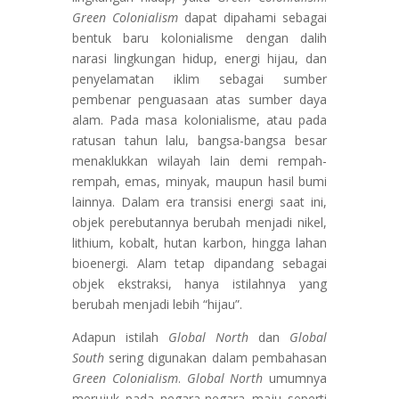
Green Colonialism
dapat dipahami sebagai
bentuk baru kolonialisme dengan dalih
narasi lingkungan hidup, energi hijau, dan
penyelamatan iklim sebagai sumber
pembenar penguasaan atas sumber daya
alam. Pada masa kolonialisme, atau pada
ratusan tahun lalu, bangsa-bangsa besar
menaklukkan wilayah lain demi rempah-
rempah, emas, minyak, maupun hasil bumi
lainnya. Dalam era transisi energi saat ini,
objek perebutannya berubah menjadi nikel,
lithium, kobalt, hutan karbon, hingga lahan
bioenergi. Alam tetap dipandang sebagai
objek ekstraksi, hanya istilahnya yang
berubah menjadi lebih “hijau”.
Adapun istilah
Global North
dan
Global
South
sering digunakan dalam pembahasan
Green Colonialism
.
Global North
umumnya
merujuk pada negara-negara maju seperti