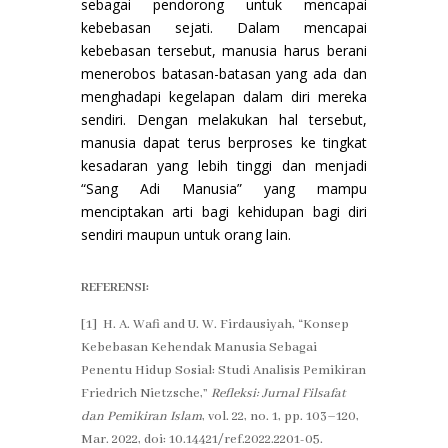
sebagai pendorong untuk mencapai
kebebasan sejati. Dalam mencapai
kebebasan tersebut, manusia harus berani
menerobos batasan-batasan yang ada dan
menghadapi kegelapan dalam diri mereka
sendiri. Dengan melakukan hal tersebut,
manusia dapat terus berproses ke tingkat
kesadaran yang lebih tinggi dan menjadi
“Sang Adi Manusia” yang mampu
menciptakan arti bagi kehidupan bagi diri
sendiri maupun untuk orang lain.
REFERENSI:
[1] H. A. Wafi and U. W. Firdausiyah, “Konsep
Kebebasan Kehendak Manusia Sebagai
Penentu Hidup Sosial: Studi Analisis Pemikiran
Friedrich Nietzsche,”
Refleksi: Jurnal Filsafat
dan Pemikiran Islam
, vol. 22, no. 1, pp. 103–120,
Mar. 2022, doi: 10.14421/ref.2022.2201-05.