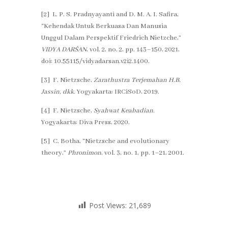
[2] L. P. S. Pradnyayanti and D. M. A. I. Safira,
“Kehendak Untuk Berkuasa Dan Manusia
Unggul Dalam Perspektif Friedrich Nietzche,”
VIDYA DARŚAN
, vol. 2, no. 2, pp. 143–150, 2021,
doi: 10.55115/vidyadarsan.v2i2.1400.
[3] F. Nietzsche,
Zarathustra Terjemahan H.B.
Jassin, dkk.
Yogyakarta: IRCiSoD, 2019.
[4] F. Nietzsche,
Syahwat Keabadian
.
Yogyakarta: Diva Press, 2020.
[5] C. Botha, “Nietzsche and evolutionary
theory,”
Phronimon
, vol. 3, no. 1, pp. 1–21, 2001.
Post Views:
21,689