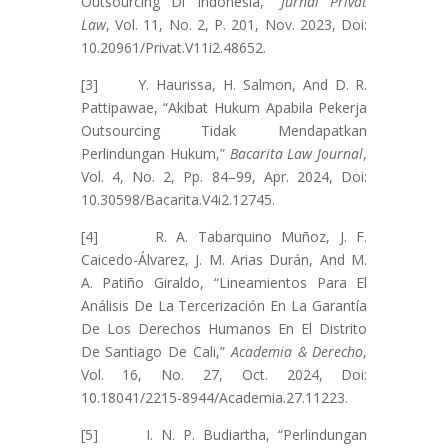
Outsourcing Di Indonesia,”
Jurnal Privat
Law
, Vol. 11, No. 2, P. 201, Nov. 2023, Doi:
10.20961/Privat.V11i2.48652.
[3] Y. Haurissa, H. Salmon, And D. R.
Pattipawae, “Akibat Hukum Apabila Pekerja
Outsourcing Tidak Mendapatkan
Perlindungan Hukum,”
Bacarita Law Journal
,
Vol. 4, No. 2, Pp. 84–99, Apr. 2024, Doi:
10.30598/Bacarita.V4i2.12745.
[4] R. A. Tabarquino Muñoz, J. F.
Caicedo-Álvarez, J. M. Arias Durán, And M.
A. Patiño Giraldo, “Lineamientos Para El
Análisis De La Tercerización En La Garantía
De Los Derechos Humanos En El Distrito
De Santiago De Cali,”
Academia & Derecho
,
Vol. 16, No. 27, Oct. 2024, Doi:
10.18041/2215-8944/Academia.27.11223.
[5] I. N. P. Budiartha, “Perlindungan