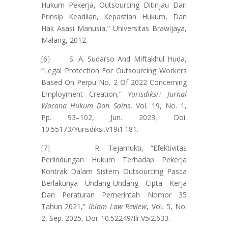
Hukum Pekerja, Outsourcing Ditinjau Dari
Prinsip Keadilan, Kepastian Hukum, Dan
Hak Asasi Manusia,” Universitas Brawijaya,
Malang, 2012.
[6] S. A. Sudarso And Miftakhul Huda,
“Legal Protection For Outsourcing Workers
Based On Perpu No. 2 Of 2022 Concerning
Employment Creation,”
Yurisdiksi : Jurnal
Wacana Hukum Dan Sains
, Vol. 19, No. 1,
Pp. 93–102, Jun. 2023, Doi:
10.55173/Yurisdiksi.V19i1.181.
[7] R. Tejamukti, “Efektivitas
Perlindungan Hukum Terhadap Pekerja
Kontrak Dalam Sistem Outsourcing Pasca
Berlakunya Undang-Undang Cipta Kerja
Dan Peraturan Pemerintah Nomor 35
Tahun 2021,”
Iblam Law Review
, Vol. 5, No.
2, Sep. 2025, Doi: 10.52249/Ilr.V5i2.633.