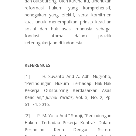
dan outsourcing. Oleh karena itu, diperlukan
reformasi hukum yang komprehensif,
penegakan yang efektif, serta komitmen
kuat untuk menempatkan prinsip keadilan
sosial dan hak asasi manusia sebagai
fondasi utama dalam praktik
ketenagakerjaan di Indonesia.
REFERENCES:
[1] H. Suyanto And A. Adhi Nugroho,
“Perlindungan Hukum Terhadap Hak-Hak
Pekerja Outsourcing Berdasarkan Asas
Keadilan,”
Jurnal Yuridis
, Vol. 3, No. 2, Pp.
61–74, 2016.
[2] P. M. Yoso And ” Suraji, “Perlindungan
Hukum Terhadap Pekerja Kontrak Dalam
Perjanjian Kerja Dengan Sistem