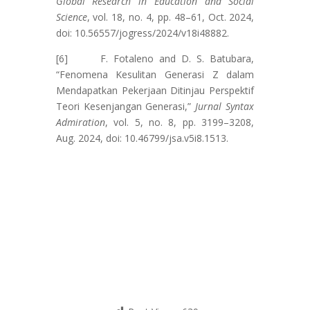
Global Research in Education and Social
Science
, vol. 18, no. 4, pp. 48–61, Oct. 2024,
doi: 10.56557/jogress/2024/v18i48882.
[6] F. Fotaleno and D. S. Batubara,
“Fenomena Kesulitan Generasi Z dalam
Mendapatkan Pekerjaan Ditinjau Perspektif
Teori Kesenjangan Generasi,”
Jurnal Syntax
Admiration
, vol. 5, no. 8, pp. 3199–3208,
Aug. 2024, doi: 10.46799/jsa.v5i8.1513.