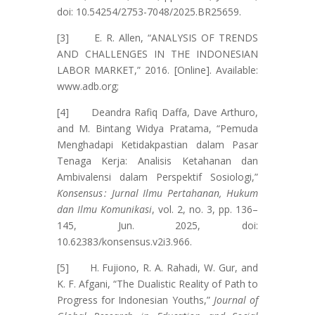
doi: 10.54254/2753-7048/2025.BR25659.
[3] E. R. Allen, “ANALYSIS OF TRENDS
AND CHALLENGES IN THE INDONESIAN
LABOR MARKET,” 2016. [Online]. Available:
www.adb.org;
[4] Deandra Rafiq Daffa, Dave Arthuro,
and M. Bintang Widya Pratama, “Pemuda
Menghadapi Ketidakpastian dalam Pasar
Tenaga Kerja: Analisis Ketahanan dan
Ambivalensi dalam Perspektif Sosiologi,”
Konsensus : Jurnal Ilmu Pertahanan, Hukum
dan Ilmu Komunikasi
, vol. 2, no. 3, pp. 136–
145, Jun. 2025, doi:
10.62383/konsensus.v2i3.966.
[5] H. Fujiono, R. A. Rahadi, W. Gur, and
K. F. Afgani, “The Dualistic Reality of Path to
Progress for Indonesian Youths,”
Journal of