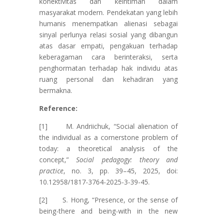
konektivitas dan keintiman dalam
masyarakat modern. Pendekatan yang lebih
humanis menempatkan alienasi sebagai
sinyal perlunya relasi sosial yang dibangun
atas dasar empati, pengakuan terhadap
keberagaman cara berinteraksi, serta
penghormatan terhadap hak individu atas
ruang personal dan kehadiran yang
bermakna.
Reference:
[1] M. Andriichuk, “Social alienation of
the individual as a cornerstone problem of
today: a theoretical analysis of the
concept,”
Social pedagogy: theory and
practice
, no. 3, pp. 39–45, 2025, doi:
10.12958/1817-3764-2025-3-39-45.
[2] S. Hong, “Presence, or the sense of
being-there and being-with in the new