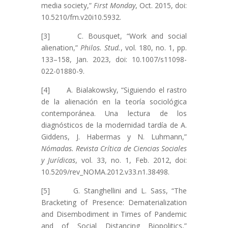
media society,”
First Monday
, Oct. 2015, doi:
10.5210/fm.v20i10.5932.
[3] C. Bousquet, “Work and social
alienation,”
Philos. Stud.
, vol. 180, no. 1, pp.
133–158, Jan. 2023, doi: 10.1007/s11098-
022-01880-9.
[4] A. Bialakowsky, “Siguiendo el rastro
de la alienación en la teoría sociológica
contemporánea. Una lectura de los
diagnósticos de la modernidad tardía de A.
Giddens, J. Habermas y N. Luhmann,”
Nómadas. Revista Crítica de Ciencias Sociales
y Jurídicas
, vol. 33, no. 1, Feb. 2012, doi:
10.5209/rev_NOMA.2012.v33.n1.38498.
[5] G. Stanghellini and L. Sass, “The
Bracketing of Presence: Dematerialization
and Disembodiment in Times of Pandemic
and of Social Distancing Biopolitics,”