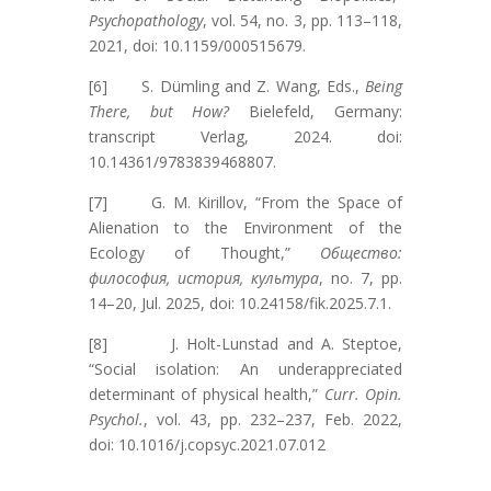
Psychopathology
, vol. 54, no. 3, pp. 113–118,
2021, doi: 10.1159/000515679.
[6] S. Dümling and Z. Wang, Eds.,
Being
There, but How?
Bielefeld, Germany:
transcript Verlag, 2024. doi:
10.14361/9783839468807.
[7] G. M. Kirillov, “From the Space of
Alienation to the Environment of the
Ecology of Thought,”
Общество:
философия, история, культура
, no. 7, pp.
14–20, Jul. 2025, doi: 10.24158/fik.2025.7.1.
[8] J. Holt-Lunstad and A. Steptoe,
“Social isolation: An underappreciated
determinant of physical health,”
Curr. Opin.
Psychol.
, vol. 43, pp. 232–237, Feb. 2022,
doi: 10.1016/j.copsyc.2021.07.012