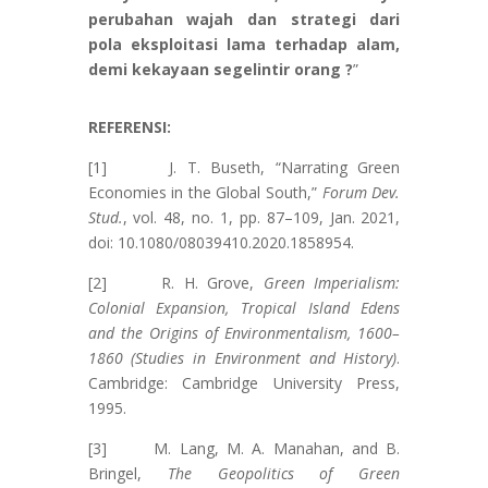
perubahan wajah dan strategi dari
pola eksploitasi lama terhadap alam,
demi kekayaan segelintir orang ?
”
REFERENSI:
[1] J. T. Buseth, “Narrating Green
Economies in the Global South,”
Forum Dev.
Stud.
, vol. 48, no. 1, pp. 87–109, Jan. 2021,
doi: 10.1080/08039410.2020.1858954.
[2] R. H. Grove,
Green Imperialism:
Colonial Expansion, Tropical Island Edens
and the Origins of Environmentalism, 1600–
1860 (Studies in Environment and History)
.
Cambridge: Cambridge University Press,
1995.
[3] M. Lang, M. A. Manahan, and B.
Bringel,
The Geopolitics of Green