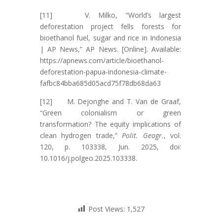
[11] V. Milko, “World’s largest
deforestation project fells forests for
bioethanol fuel, sugar and rice in Indonesia
| AP News,” AP News. [Online]. Available:
https://apnews.com/article/bioethanol-
deforestation-papua-indonesia-climate-
fafbc84bba685d05acd75f78db68da63
[12] M. Dejonghe and T. Van de Graaf,
“Green colonialism or green
transformation? The equity implications of
clean hydrogen trade,”
Polit. Geogr.
, vol.
120, p. 103338, Jun. 2025, doi:
10.1016/j.polgeo.2025.103338.
Post Views:
1,527