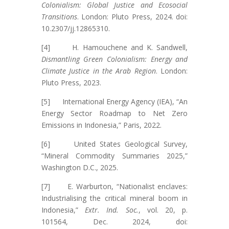
Colonialism: Global Justice and Ecosocial
Transitions
. London: Pluto Press, 2024. doi:
10.2307/jj.12865310.
[4] H. Hamouchene and K. Sandwell,
Dismantling Green Colonialism: Energy and
Climate Justice in the Arab Region
. London:
Pluto Press, 2023.
[5] International Energy Agency (IEA), “An
Energy Sector Roadmap to Net Zero
Emissions in Indonesia,” Paris, 2022.
[6] United States Geological Survey,
“Mineral Commodity Summaries 2025,”
Washington D.C., 2025.
[7] E. Warburton, “Nationalist enclaves:
Industrialising the critical mineral boom in
Indonesia,”
Extr. Ind. Soc.
, vol. 20, p.
101564, Dec. 2024, doi: