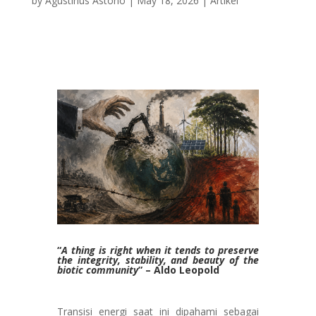
by
Agustinus Astono
|
May 18, 2026
|
Artikel
“
A thing is right when it tends to preserve
the integrity, stability, and beauty of the
biotic community
” – Aldo Leopold
Transisi energi saat ini dipahami sebagai