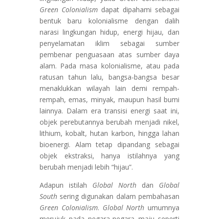
Green Colonialism
dapat dipahami sebagai
bentuk baru kolonialisme dengan dalih
narasi lingkungan hidup, energi hijau, dan
penyelamatan iklim sebagai sumber
pembenar penguasaan atas sumber daya
alam. Pada masa kolonialisme, atau pada
ratusan tahun lalu, bangsa-bangsa besar
menaklukkan wilayah lain demi rempah-
rempah, emas, minyak, maupun hasil bumi
lainnya. Dalam era transisi energi saat ini,
objek perebutannya berubah menjadi nikel,
lithium, kobalt, hutan karbon, hingga lahan
bioenergi. Alam tetap dipandang sebagai
objek ekstraksi, hanya istilahnya yang
berubah menjadi lebih “hijau”.
Adapun istilah
Global North
dan
Global
South
sering digunakan dalam pembahasan
Green Colonialism
.
Global North
umumnya
merujuk pada negara-negara maju seperti