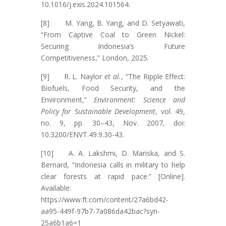
10.1016/j.exis.2024.101564.
[8] M. Yang, B. Yang, and D. Setyawati,
“From Captive Coal to Green Nickel:
Securing Indonesia’s Future
Competitiveness,” London, 2025.
[9] R. L. Naylor
et al.
, “The Ripple Effect:
Biofuels, Food Security, and the
Environment,”
Environment: Science and
Policy for Sustainable Development
, vol. 49,
no. 9, pp. 30–43, Nov. 2007, doi:
10.3200/ENVT.49.9.30-43.
[10] A. A. Lakshmi, D. Mariska, and S.
Bernard, “Indonesia calls in military to help
clear forests at rapid pace.” [Online].
Available:
https://www.ft.com/content/27a6bd42-
aa95-449f-97b7-7a086da42bac?syn-
25a6b1a6=1